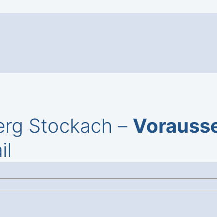
berg Stockach –
Vorauss
il