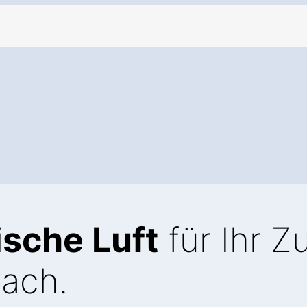
ische Luft
für Ihr 
kach.