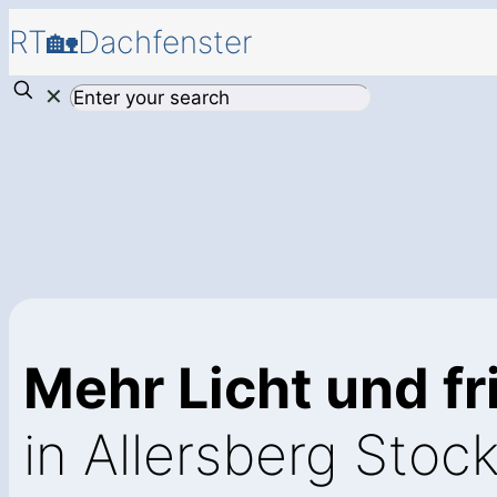
RT🏡Dachfenster
✕
Mehr Licht und fr
in Allersberg Stoc