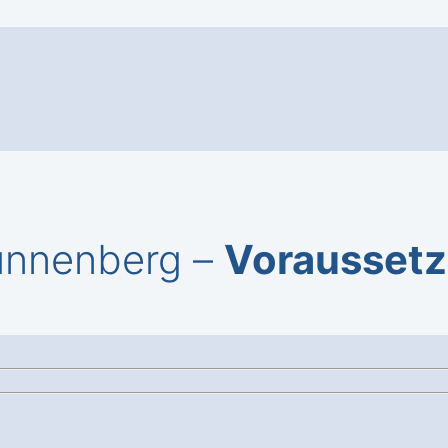
ünnenberg –
Vorausset