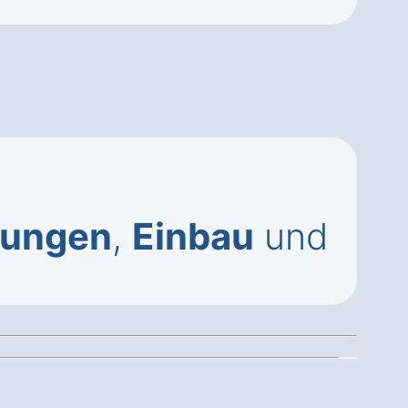
zungen
,
Einbau
und