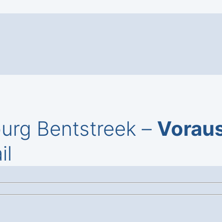
burg Bentstreek –
Vorau
il