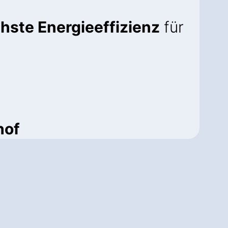
hste Energieeffizienz
für
hof