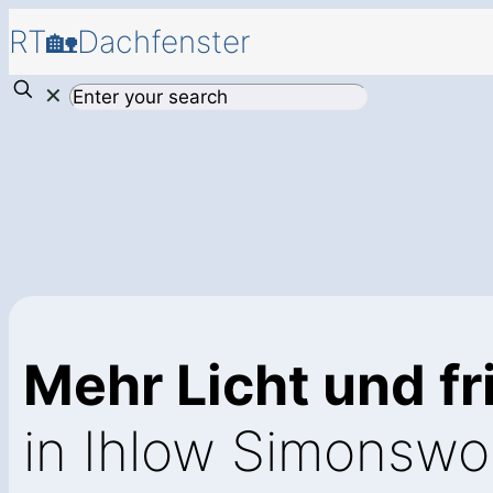
RT🏡Dachfenster
✕
Mehr Licht und fr
in Ihlow Simonswo