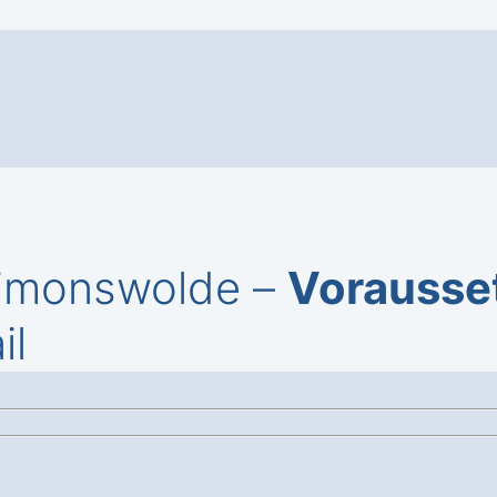
Simonswolde –
Vorausse
il