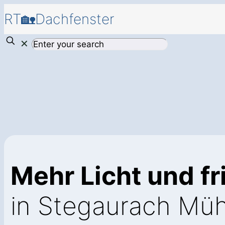
RT🏡Dachfenster
✕
Mehr Licht und fr
in Stegaurach Müh