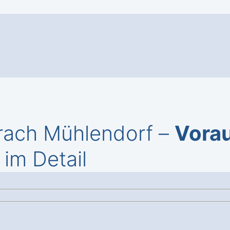
rach Mühlendorf –
Vora
im Detail