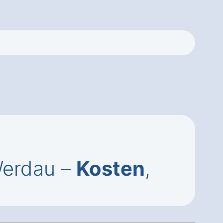
Werdau –
Kosten
,