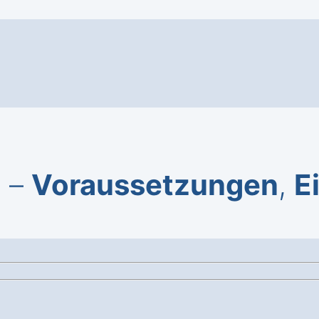
u –
Voraussetzungen
,
E