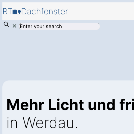
RT🏡Dachfenster
✕
Mehr Licht und fr
in Werdau.