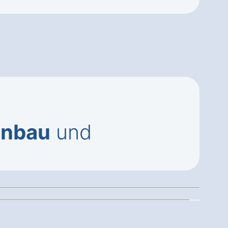
inbau
und